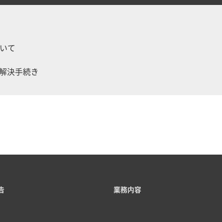
いて
争解決手続き
告
業務内容